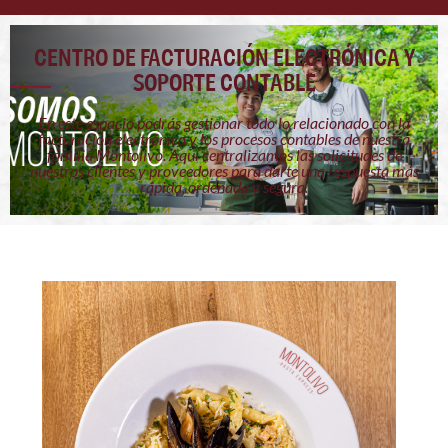
CENTRO DE FACTURACIÓN ELECTRÓNICA Y
SOPORTE CONTABLE
En este espacio podrás gestionar todo lo relacionado con la
facturación electrónica y los procesos contables de nuestra
familia Montolivo. Aquí centralizamos las solicitudes de
nuestros clientes y proveedores para darte una respuesta más
rápida, ordenada y segura.